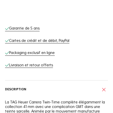
Services en ligne
Garantie de 5 ans
Cartes de crédit et de débit, PayPal
Packaging exclusif en ligne
Livraison et retour offerts
DESCRIPTION
La TAG Heuer Carrera Twin-Time complète élégamment la
collection 41 mm avec une complication GMT dans une
teinte sarcelle. Animée par le mouvement manufacture