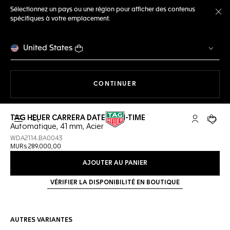
Sélectionnez un pays ou une région pour afficher des contenus
spécifiques à votre emplacement.
Fe
United States
LA NAVIGATION SUR LE S
CONTINUER
TAG HEUER CARRERA DATE TWIN-TIME
Ouvrir la barre de recherche
Compte My
Votre 
Automatique, 41 mm, Acier
WDA2114.BA0043
MURs 289.000,00
AJOUTER AU PANIER
VÉRIFIER LA DISPONIBILITÉ EN BOUTIQUE
AUTRES VARIANTES