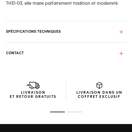
TH31-03, elle marie parfaitement tradition et modernité.
Le cadran sarcelle brossé-soleil façonne un look
reconnaissable entre mille. L’aiguille GMT rhodiée avec sa
pointe laquée de rouge et la minuterie intérieure "chemin
de fer" évoquent l'élégance classique d’un design
SPÉCIFICATIONS TECHNIQUES
intemporel. Le fond arbore fièrement une Couronne de la
Victoire gravée, symbole du porte-bonheur qu’a toujours
été la TAG Heuer Carrera.
CONTACT
La désignation Twin-Time remonte à 1955, lorsque Heuer l'a
introduite pour la première fois en tant que nom pour les
montres à complication GMT, bien avant le lancement de la
collection Carrera en 1963. Aujourd'hui, l'inscription Twin-
Time sur le cadran reste un hommage à cet héritage,
incarnant la fusion parfaite du passé et du présent. Ce
modèle affiche des index numériques signature et une
LIVRAISON
LIVRAISON DANS UN
forme d’aiguille GMT.
ET RETOUR GRATUITS
COFFRET EXCLUSIF
Dotée du mouvement TH31-03, visible à travers le fond
saphir, la montre offre une réserve de marche de 80 heures.
Ouvrir la diapositive 1
Ouvrir la diapositive 2
La date à 6 heures s’intègre parfaitement au cadran, tandis
que le boîtier et le bracelet en acier s’adaptent à toutes les
circonstances.