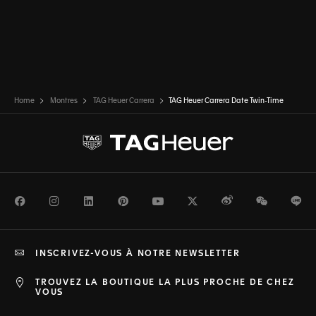
Home
Montres
TAG Heuer Carrera
TAG Heuer Carrera Date Twin-Time
Facebook
Instagram
LinkedIn
Pinterest
Youtube
Twitter
Weibo
WeChat
Li
INSCRIVEZ-VOUS À NOTRE NEWSLETTER
TROUVEZ LA BOUTIQUE LA PLUS PROCHE DE CHEZ
VOUS