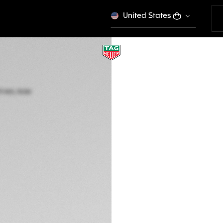
United States
TAG HEUER CARRE
Automatique, 39 m
WBN2111.BA0639
Indisponible en lign
MURs 210.000,00
VÉ
Garantie de 5 a