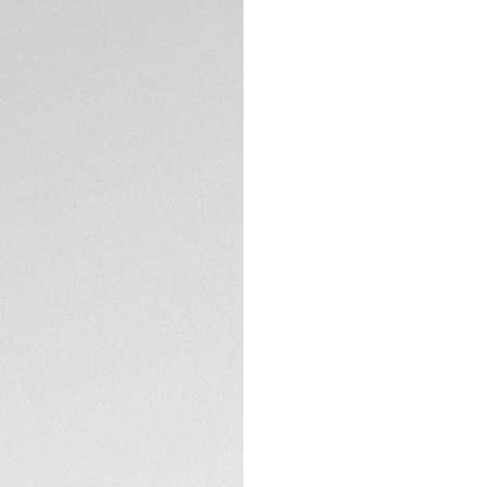
Packaging exclus
DESCRIPTION
Cette TAG Heuer Ca
luxueux, son cadra
valeur par le logo 
index Super-Lumino
élégants.
Inspiré de la TAG 
mm présente un bra
audacieuses et dé
SPÉCIFICATIONS TE
Confiante et audac
est idéale à porte
visible à travers le
CONTACT
La construction te