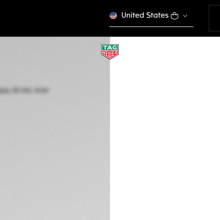
United States
TAG HEUER AUTA
Automatique, 42 m
WBE511A.BA0650
Ce produit n'est plus
MURs 306.000,00
Garantie de 5 a
Packaging exclus
DESCRIPTION
Une montre de pil