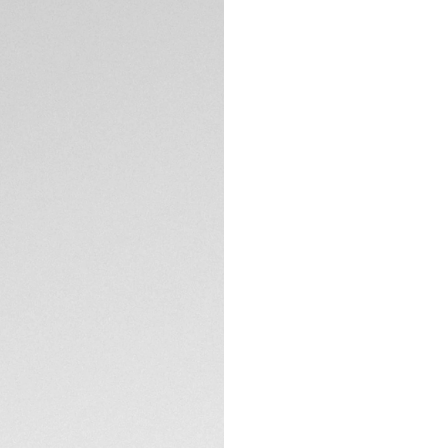
cette TAG Heuer Aut
partir à l'aventure
d'aiguilles et d'
luminescent offre u
Animée par le cali
bidirectionnelle a
classique, cette m
SPÉCIFICATIONS TE
Nouveau classique,
bracelet polis et 
gravure sur le fond 
Reflet de votre éta
permet d'en chang
déverrouillage rapi