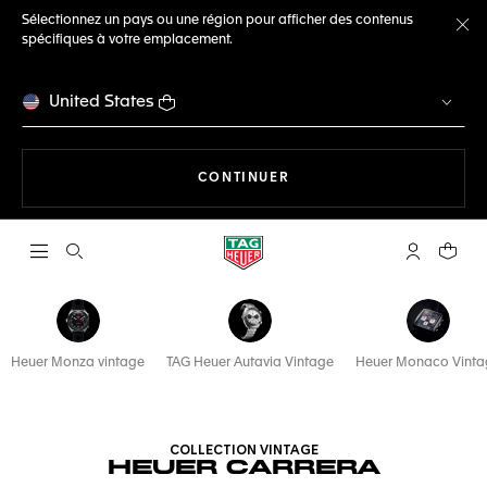
Sélectionnez un pays ou une région pour afficher des contenus
spécifiques à votre emplacement.
Fe
United States
LA NAVIGATION SUR LE S
CONTINUER
Ouvrir la barre de recherche
Compte My
Votre 
Heuer Monza vintage
TAG Heuer Autavia Vintage
Heuer Monaco Vinta