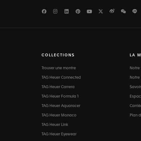
Facebook
Instagram
LinkedIn
Pinterest
Youtube
Twitter
Weibo
WeCh
L
COLLECTIONS
LA 
Trouver une montre
Notre 
TAG Heuer Connected
Notre 
TAG Heuer Carrera
Savoir
TAG Heuer Formula 1
Espac
TAG Heuer Aquaracer
Carriè
TAG Heuer Monaco
Plan d
TAG Heuer Link
TAG Heuer Eyewear