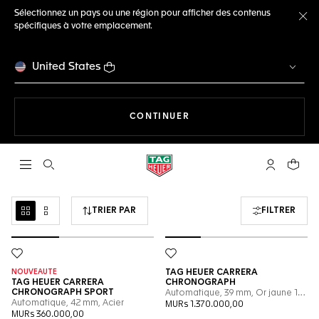
Sélectionnez un pays ou une région pour afficher des contenus
spécifiques à votre emplacement.
Fe
United States
LA NAVIGATION SUR LE S
CONTINUER
Ouvrir la barre de recherche
Compte My
Votre 