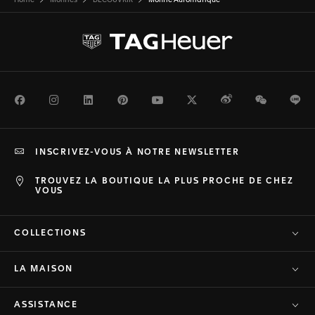
Home
Montres
DÉCOUVRIR
Montre Automatique
Facebook
Instagram
LinkedIn
Pinterest
Youtube
Twitter
Weibo
WeChat
Li
INSCRIVEZ-VOUS À NOTRE NEWSLETTER
TROUVEZ LA BOUTIQUE LA PLUS PROCHE DE CHEZ
VOUS
COLLECTIONS
LA MAISON
ASSISTANCE