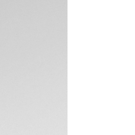
Découvrez la préc
Connected. Véritab
montre, idéal pour
l'expertise horlog
Associant à la perf
intelligentes grâc
de suivi des perfo
garde.
SPÉCIFICATIONS TE
Son boîtier robust
ainsi que son grand
pour relever vos déf
Le bracelet en ca
à votre montre TA
d'allier style et h