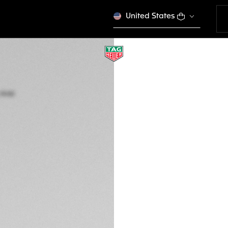
United States
EXCLUSIVITÉ EN LIG
TAG HEUER CONNE
45 mm, Acier
SBR8A10.BT6265
Ce produit n'est plus
MURs 72.000,00
Cartes de crédit
PayPal
Packaging exclus
DESCRIPTION