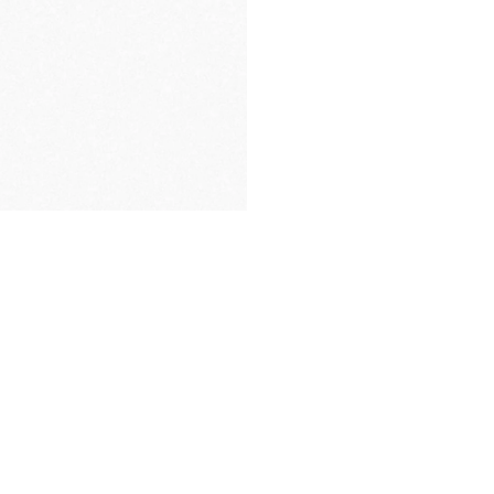
LIVRAISON DANS UN
COFFRET EXCLUSIF