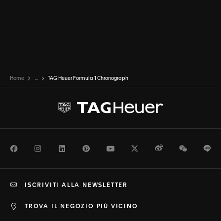
Home
...
TAG Heuer Formula 1 Chronograph
Facebook
Instagram
LinkedIn
Pinterest
Youtube
Twitter
Weibo
WeChat
Li
ISCRIVITI ALLA NEWSLETTER
TROVA IL NEGOZIO PIÙ VICINO