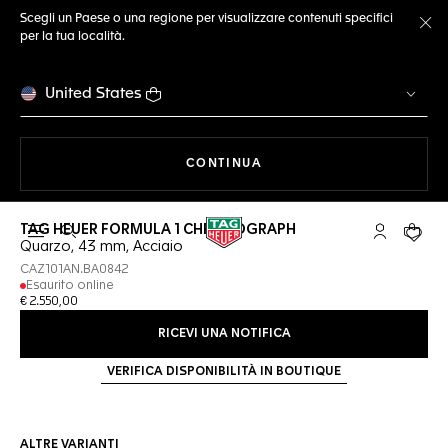
Scegli un Paese o una regione per visualizzare contenuti specifici
per la tua località.
Ch
United States
A NAVIGARE SUL SITO
CONTINUA
TAG HEUER FORMULA 1 CHRONOGRAPH
Apri la ricerca
L'account 
Il tuo
Quarzo, 43 mm, Acciaio
CAZ101AN.BA0842
Esaurito online
€ 2.550,00
RICEVI UNA NOTIFICA
VERIFICA DISPONIBILITÀ IN BOUTIQUE
ALTRE VARIANTI