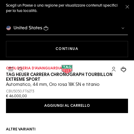
Scegli un Paese o una regione per visualizzare contenuti specifici
per la tua località.
Ch
United States
A NAVIGARE SUL SITO
CONTINUA
OROLOGERIA D’AVANGUARDIA
Apri la ricerca
L'account 
Il tuo
TAG HEUER CARRERA CHRONOGRAPH TOURBILLON
EXTREME SPORT
Automatico, 44 mm, Oro rosa 18K 5N e titanio
CBU5050.FT6273
€ 46.000,00
AGGIUNGI AL CARRELLO
ALTRE VARIANTI