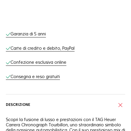
Servizi online
Garanzia di 5 anni
Carte di credito e debito, PayPal
Confezione esclusiva online
Consegna e reso gratuiti
DESCRIZIONE
Scopri la fusione di lusso e prestazioni con il TAG Heuer
Carrera Chronograph Tourbillon, uno straordinario simbolo
della passione automobilistica. Con il suo prestigioso mix di