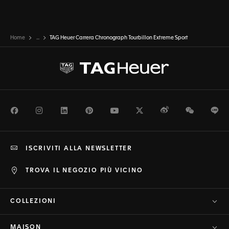
Home
...
TAG Heuer Carrera Chronograph Tourbillon Extreme Sport
Facebook
Instagram
LinkedIn
Pinterest
Youtube
Twitter
Weibo
WeChat
Li
ISCRIVITI ALLA NEWSLETTER
TROVA IL NEGOZIO PIÙ VICINO
COLLEZIONI
MAISON