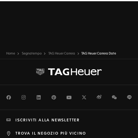
del modello.
Home
Segnatempo
TAG Heuer Carrera
TAG Heuer Carrera Date
Facebook
Instagram
LinkedIn
Pinterest
Youtube
Twitter
Weibo
WeChat
Li
ISCRIVITI ALLA NEWSLETTER
TROVA IL NEGOZIO PIÙ VICINO