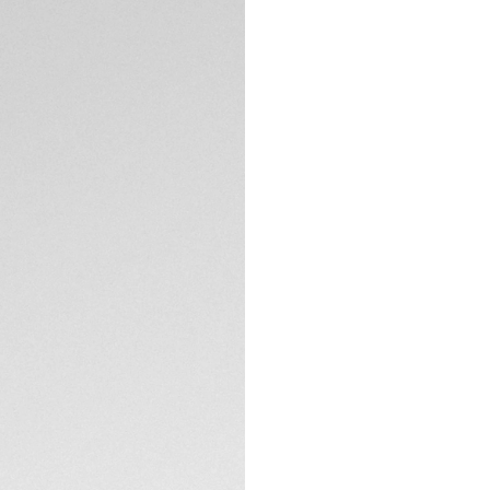
DESCRIZIONE
Un orologio da imm
l'orologio da imme
automatico presen
rivestimento DLC e
affidabile in tutte 
In perfetto abbina
luminescente trasf
luminosi Heuer degl
SPECIFICHE TECNIC
Il quadrante, perfe
straordinario abbi
Luminova® bianca
CONTATTI
Un elegante cinturi
raffinato sistema 
Aquaracer resistent