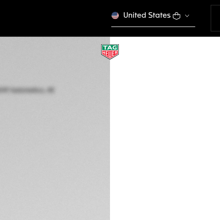
United States
TAG HEUER AQUAR
Automatico, 43 mm
WBP201D.FT6197
€ 4.650,00
Garanzia di 5 an
Confezione escl