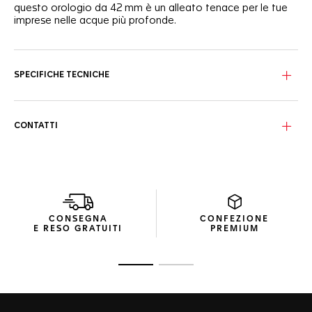
questo orologio da 42 mm è un alleato tenace per le tue
imprese nelle acque più profonde.
Il quadrante nero con motivo a onde sfoggia indici e
lancette riempiti di Super-LumiNova® luminoso bianco, e
una lancetta centrale azzurra aggiunge un tocco di colore.
SPECIFICHE TECNICHE
Racchiusa in una montatura in acciaio lucido e finemente
satinato, la lunetta unidirezionale con scala di 60 minuti in
ceramica nera offre un design ergonomico di alta gamma
CONTATTI
e una piacevole sensazione tattile durante la rotazione.
Più robusto che mai, il bracciale in acciaio con tre file di
maglie, con fibbia pieghevole dotata di doppio pulsante di
sicurezza, garantisce la massima sicurezza al polso per le
tue esplorazioni subacquee.
CONSEGNA
CONFEZIONE
E RESO GRATUITI
PREMIUM
Vai alla diapositiva 1
Vai alla diapositiva 2