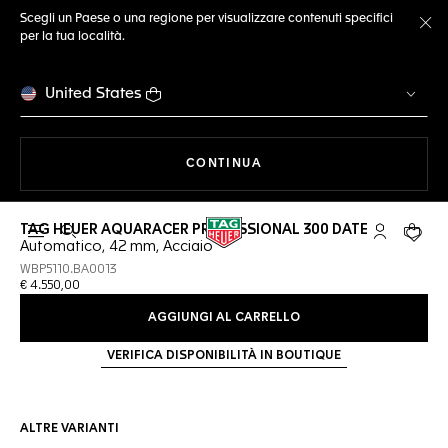
Scegli un Paese o una regione per visualizzare contenuti specifici
per la tua località.
Ch
United States
A NAVIGARE SUL SITO
CONTINUA
TAG HEUER AQUARACER PROFESSIONAL 300 DATE
Apri la ricerca
L'account 
Il tuo
Automatico, 42 mm, Acciaio
WBP5110.BA0013
€ 4.550,00
AGGIUNGI AL CARRELLO
VERIFICA DISPONIBILITÀ IN BOUTIQUE
ALTRE VARIANTI