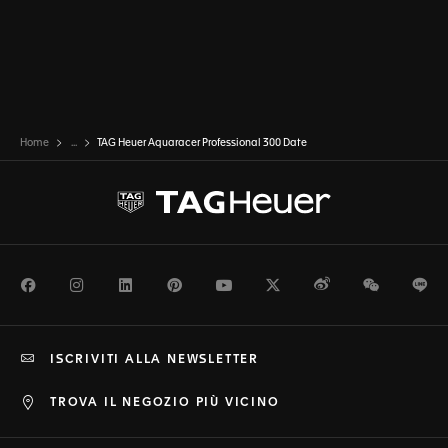
Home
...
TAG Heuer Aquaracer Professional 300 Date
Facebook
Instagram
LinkedIn
Pinterest
Youtube
Twitter
Weibo
WeChat
Li
ISCRIVITI ALLA NEWSLETTER
TROVA IL NEGOZIO PIÙ VICINO