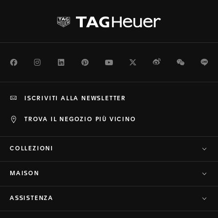
Facebook
Instagram
LinkedIn
Pinterest
Youtube
Twitter
Weibo
WeChat
Li
ISCRIVITI ALLA NEWSLETTER
TROVA IL NEGOZIO PIÙ VICINO
COLLEZIONI
MAISON
ASSISTENZA