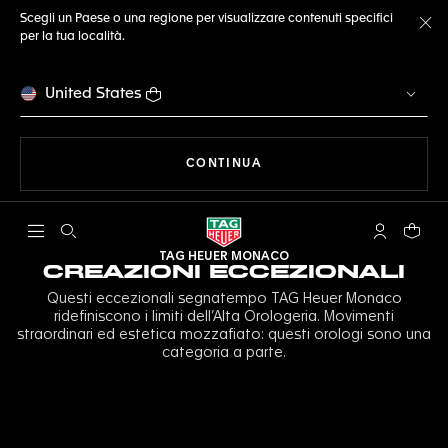
Scegli un Paese o una regione per visualizzare contenuti specifici
per la tua località.
Ch
United States
A NAVIGARE SUL SITO
CONTINUA
Apri la ricerca
L'account 
Il tuo