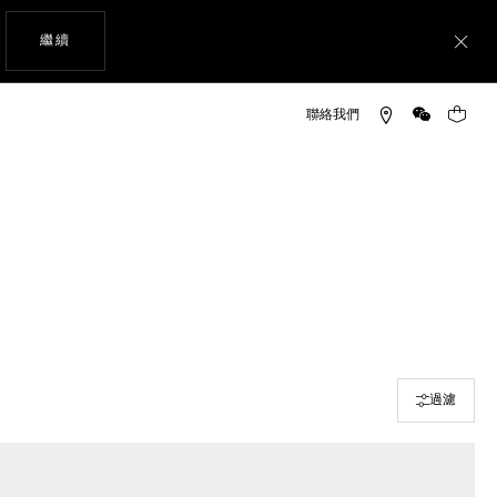
瀏覽網站
繼續
關
微信
您的購