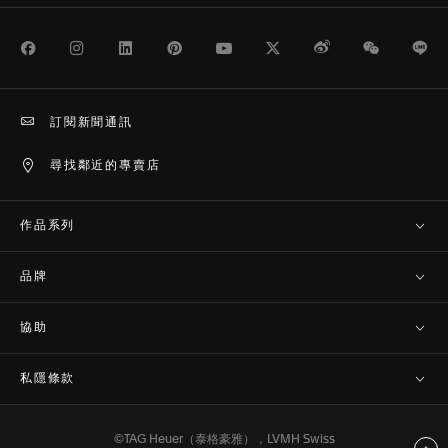
Facebook
Instagram
LinkedIn
Pinterest
Youtube
Twitter
Weibo
WeChat
Li
訂閱新聞通訊
尋找鄰近的專賣店
作品系列
品牌
協助
私隱條款
©TAG Heuer（泰格豪雅），LVMH Swiss