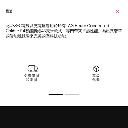
描述
此USB-C電線及充電座適用於所有TAG Heuer Connected
Calibre E4智能腕錶45毫米款式，專門帶來卓越性能。為出眾奢華
的智能腕錶帶來完美的高科技功能。
免費送貨
高級
和退貨
包裝
前往投影片 1
前往投影片 2