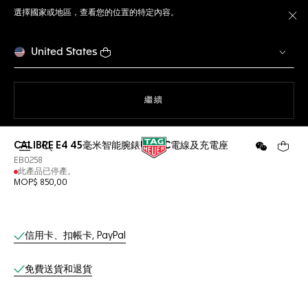
選擇國家或地區，查看您的位置的特定內容。
關
United States
瀏覽網站
繼續
CALIBRE E4 45毫米智能腕錶USB-C電線及充電座
開啟搜尋
微信
您的購
EB0258
此產品已停產。
MOP$ 850,00
網上服務
信用卡、扣帳卡, PayPal
免費送貨和退貨