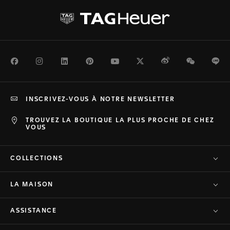
Facebook
Instagram
LinkedIn
Pinterest
Youtube
Twitter
Weibo
WeChat
Li
INSCRIVEZ-VOUS À NOTRE NEWSLETTER
TROUVEZ LA BOUTIQUE LA PLUS PROCHE DE CHEZ
VOUS
COLLECTIONS
LA MAISON
ASSISTANCE