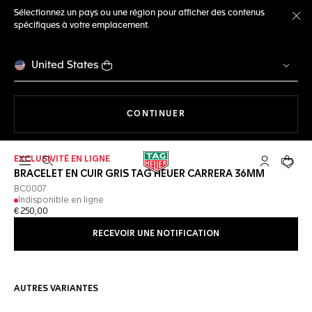
Sélectionnez un pays ou une région pour afficher des contenus
spécifiques à votre emplacement.
Fe
United States
LA NAVIGATION SUR LE S
CONTINUER
EXCLUSIVITÉ EN LIGNE
Ouvrir la barre de recherche
Compte My
Votre 
BRACELET EN CUIR GRIS TAG HEUER CARRERA 36MM
BC0007
Indisponible en ligne
€ 250,00
RECEVOIR UNE NOTIFICATION
AUTRES VARIANTES