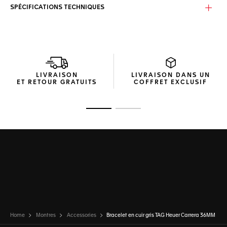
SPÉCIFICATIONS TECHNIQUES
LIVRAISON
LIVRAISON DANS UN
ET RETOUR GRATUITS
COFFRET EXCLUSIF
Ouvrir la diapositive 1
Ouvrir la diapositive 2
Home
Montres
Accessories
Bracelet en cuir gris TAG Heuer Carrera 36MM