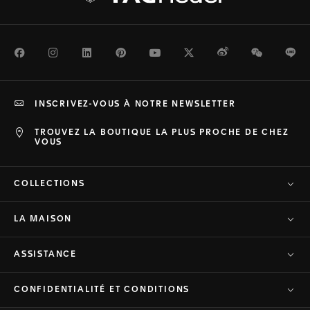
Facebook
Instagram
LinkedIn
Pinterest
Youtube
Twitter
Weibo
WeChat
Li
INSCRIVEZ-VOUS À NOTRE NEWSLETTER
TROUVEZ LA BOUTIQUE LA PLUS PROCHE DE CHEZ
VOUS
COLLECTIONS
LA MAISON
ASSISTANCE
CONFIDENTIALITÉ ET CONDITIONS