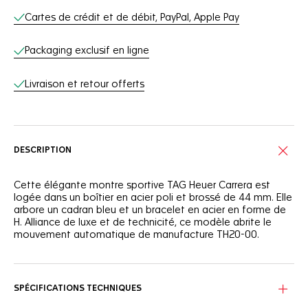
Cartes de crédit et de débit, PayPal, Apple Pay
Packaging exclusif en ligne
Livraison et retour offerts
DESCRIPTION
Cette élégante montre sportive TAG Heuer Carrera est
logée dans un boîtier en acier poli et brossé de 44 mm. Elle
arbore un cadran bleu et un bracelet en acier en forme de
H. Alliance de luxe et de technicité, ce modèle abrite le
mouvement automatique de manufacture TH20-00.
Avec son élégante lunette fixe tachymétrique en
céramique bleue, son fond de boîtier vissé en acier et
saphir et sa résistance à la pression équivalente à 100 m,
SPÉCIFICATIONS TECHNIQUES
cette montre ne connaît aucune limite.