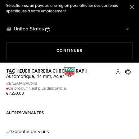
Sélectionnez un pays ou une région pour afficher des contenus
spécifiques à votre emplacement.
Fe
United States
LA NAVIGATION SUR LE S
CONTINUER
TAG HEUER CARRERA CHRONOGRAPH
Ouvrir la barre de recherche
Compte My
Votre 
Automatique, 44 mm, Acier
CBN2A1A.BA0643
Ce produit n'est plus disponible.
€ 7.250,00
AUTRES VARIANTES
Services en ligne
Garantie de 5 ans