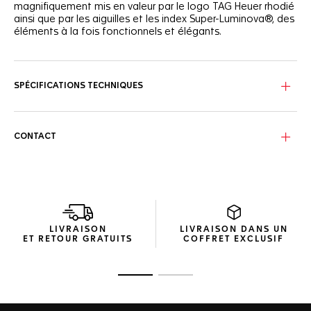
magnifiquement mis en valeur par le logo TAG Heuer rhodié
ainsi que par les aiguilles et les index Super-Luminova®, des
éléments à la fois fonctionnels et élégants.
Inspiré de la TAG Heuer Carrera originale, cet élégant
modèle de 39 mm présente un bracelet en acier raffiné et
ergonomique aux lignes audacieuses et déterminées.
SPÉCIFICATIONS TECHNIQUES
Confiante et audacieuse, cette montre automatique à
trois aiguilles est idéale à porter au quotidien. Le
mouvement du Calibre 5 est visible à travers le fond en
CONTACT
verre saphir.
La construction technique assure une étanchéité jusqu'à
100 m de profondeur dans l'eau : la TAG Heuer Carrera est
parée à l'action.
LIVRAISON
LIVRAISON DANS UN
ET RETOUR GRATUITS
COFFRET EXCLUSIF
Ouvrir la diapositive 1
Ouvrir la diapositive 2