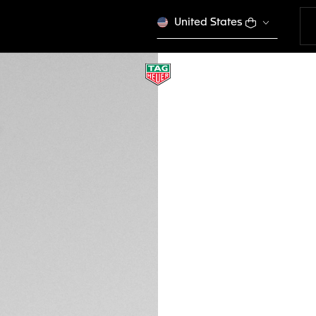
United States
TAG HEUER CARR
Quartz, 36 mm, Aci
WBK1316.BA0652
Ce produit n'est plus
€ 5.750,00
Garantie de 5 a
Packaging exclus
DESCRIPTION
Une pièce TAG Heue