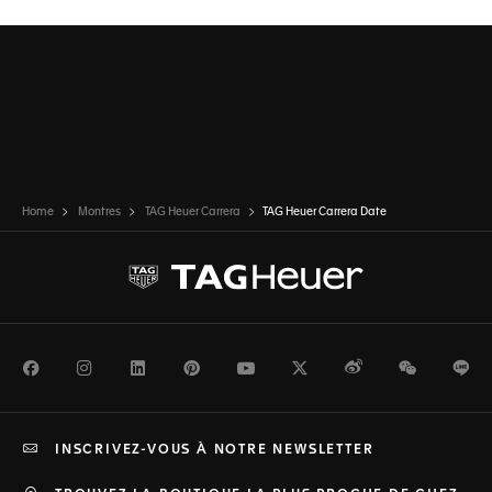
Home
Montres
TAG Heuer Carrera
TAG Heuer Carrera Date
Facebook
Instagram
LinkedIn
Pinterest
Youtube
Twitter
Weibo
WeChat
Li
INSCRIVEZ-VOUS À NOTRE NEWSLETTER