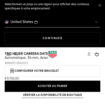
Sélectionnez un pays ou une région pour afficher des contenus
spécifiques à votre emplacement.
Fe
United States
LA NAVIGATION SUR LE S
CONTINUER
TAG HEUER CARRERA DATE
Ouvrir la barre de recherche
Compte My
Votre 
Automatique, 36 mm, Acier
WBN2311.BA0001
CONFIGURER VOTRE BRACELET
€ 3.700,00
AJOUTER AU PANIER
VÉRIFIER LA DISPONIBILITÉ EN BOUTIQUE