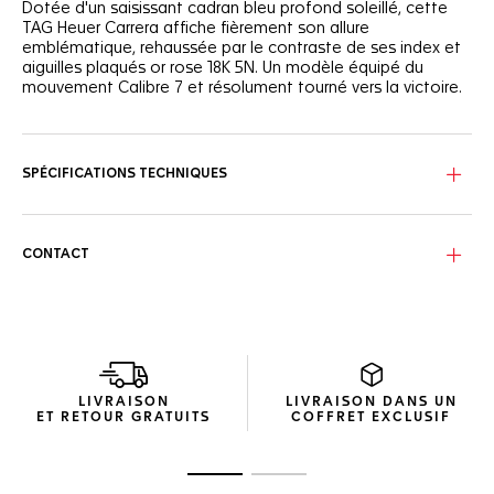
Dotée d'un saisissant cadran bleu profond soleillé, cette
TAG Heuer Carrera affiche fièrement son allure
emblématique, rehaussée par le contraste de ses index et
aiguilles plaqués or rose 18K 5N. Un modèle équipé du
mouvement Calibre 7 et résolument tourné vers la victoire.
Le cadran bleu brossé soleillé est souligné par un anneau
bleu en dégradé le long du rehaut. Un symbole de
conviction.
SPÉCIFICATIONS TECHNIQUES
Offrant 42 heures de réserve de marche, le boîtier profilé en
acier de 36 mm abrite le mouvement automatique Calibre
7 de TAG Heuer. Étanche jusqu'à 50 mètres.
CONTACT
Le fin bracelet en acier aux maillons en H, doté d'une
boucle déployante à doubles boutons-poussoirs de
sécurité, rehausse ce garde-temps intemporel d'une
touche de luxe saisissante.
LIVRAISON
LIVRAISON DANS UN
ET RETOUR GRATUITS
COFFRET EXCLUSIF
Ouvrir la diapositive 1
Ouvrir la diapositive 2