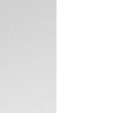
conçue pour résist
exceptionnelle po
titane certifiée IS
toute épreuve lors
Étanche jusqu'à 1 
de la TAG Heuer Aq
protège-couronne e
SPÉCIFICATIONS TE
Le cadran satiné so
revêtues de Super
lunette, pour garant