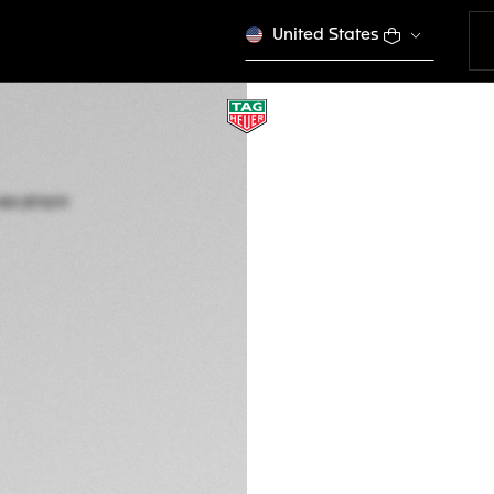
United States
TAG HEUER AQUAR
Automatique, 45 m
WBP5A8A.BF0619
Ce produit n'est plus
€ 6.550,00
Garantie de 5 a
Packaging exclus
DESCRIPTION
À l'image de la TA