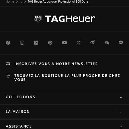
Home
...
TAG Heuer Aquaracer Professional 200 Date
Facebook
Instagram
LinkedIn
Pinterest
Youtube
Twitter
Weibo
WeChat
Li
INSCRIVEZ-VOUS À NOTRE NEWSLETTER
TROUVEZ LA BOUTIQUE LA PLUS PROCHE DE CHEZ
VOUS
COLLECTIONS
LA MAISON
ASSISTANCE