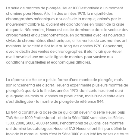
La série de montres de plongée Heuer 1000 est arrivée à un moment
charnière pour Heuer. À la fin des années 1970, la majorité des
chronographes mécaniques à succès de la marque, animés par le
mouvement Calibre 12, avaient été abandonnés en raison de la crise
du quartz. Néanmoins, Heuer est restée dominante dans le secteur des
chronomètres et du chronométrage, en particulier avec les nouveaux
styles de chronomètres électroniques, et les ventes de ces montres ont
maintenu la société à flot tout au long des années 1970. Cependant,
avec le déclin des ventes de chronographes, il était clair que Heuer
avait besoin d'une nouvelle ligne de montres pour survivre aux
conditions industrielles et économiques difficiles.
La réponse de Heuer a pris la forme d'une montre de plongée, mais
son lancement a été discret. Heuer a expérimenté plusieurs montres de
plongée à quartz à la fin des années 1970, dont certaines n'ont duré
que quelques mois ou années en production, mais l'une d'entre elles
s'est distinguée - la montre de plongée de référence 844.
La 844 a constitué la base de ce qui allait devenir la série Heuer, puis
TAG Heuer 1000 Professional - et de la Série 1000 sont nées les Séries
1500, 2000, 3000, 4000 et 6000. Pendant près de 20 ans, ces montres
ont dominé les catalogues Heuer et TAG Heuer et ont fini par définir le
look de la marque. Mais c'est la Série 1000 qui a jeté les bases de toute