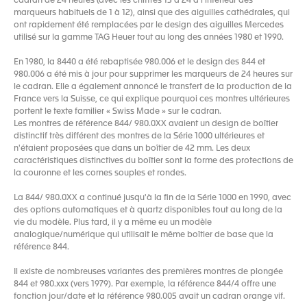
cadran de 24 heures (avec les chiffres 13 à 24 à l'intérieur des
marqueurs habituels de 1 à 12), ainsi que des aiguilles cathédrales, qui
ont rapidement été remplacées par le design des aiguilles Mercedes
utilisé sur la gamme TAG Heuer tout au long des années 1980 et 1990.
En 1980, la 8440 a été rebaptisée 980.006 et le design des 844 et
980.006 a été mis à jour pour supprimer les marqueurs de 24 heures sur
le cadran. Elle a également annoncé le transfert de la production de la
France vers la Suisse, ce qui explique pourquoi ces montres ultérieures
portent le texte familier « Swiss Made » sur le cadran.
Les montres de référence 844/ 980.0XX avaient un design de boîtier
distinctif très différent des montres de la Série 1000 ultérieures et
n'étaient proposées que dans un boîtier de 42 mm. Les deux
caractéristiques distinctives du boîtier sont la forme des protections de
la couronne et les cornes souples et rondes.
La 844/ 980.0XX a continué jusqu'à la fin de la Série 1000 en 1990, avec
des options automatiques et à quartz disponibles tout au long de la
vie du modèle. Plus tard, il y a même eu un modèle
analogique/numérique qui utilisait le même boîtier de base que la
référence 844.
Il existe de nombreuses variantes des premières montres de plongée
844 et 980.xxx (vers 1979). Par exemple, la référence 844/4 offre une
fonction jour/date et la référence 980.005 avait un cadran orange vif.