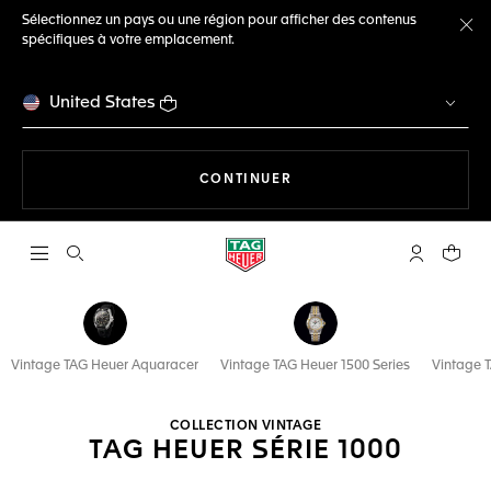
Sélectionnez un pays ou une région pour afficher des contenus
spécifiques à votre emplacement.
Fe
United States
LA NAVIGATION SUR LE S
CONTINUER
Ouvrir la barre de recherche
Compte My
Votre 
Vintage TAG Heuer Aquaracer
Vintage TAG Heuer 1500 Series
Vintage 
COLLECTION VINTAGE
TAG HEUER SÉRIE 1000