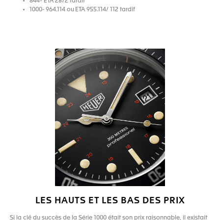
844- ETA 2872 tardif
1000- 964.114 ou ETA 955.114/ 112 tardif
LES HAUTS ET LES BAS DES PRIX
Si la clé du succès de la Série 1000 était son prix raisonnable, il existait