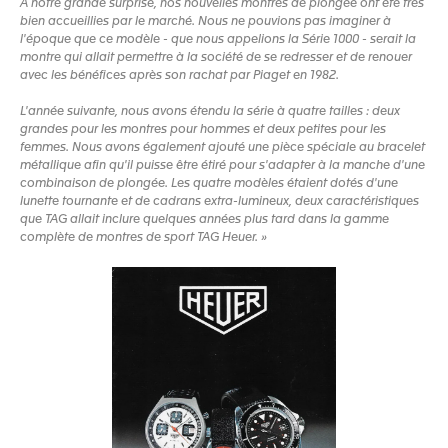
À notre grande surprise, nos nouvelles montres de plongée ont été très
bien accueillies par le marché. Nous ne pouvions pas imaginer à
l'époque que ce modèle - que nous appelions la Série 1000 - serait la
montre qui allait permettre à la société de se redresser et de renouer
avec les bénéfices après son rachat par Piaget en 1982.
L'année suivante, nous avons étendu la série à quatre tailles : deux
grandes pour les montres pour hommes et deux petites pour les
femmes. Nous avons également ajouté une pièce spéciale au bracelet
métallique afin qu'il puisse être étiré pour s'adapter à la manche d'une
combinaison de plongée. Les quatre modèles étaient dotés d'une
lunette tournante et de cadrans extra-lumineux, deux caractéristiques
que TAG allait inclure quelques années plus tard dans la gamme
complète de montres de sport TAG Heuer. »