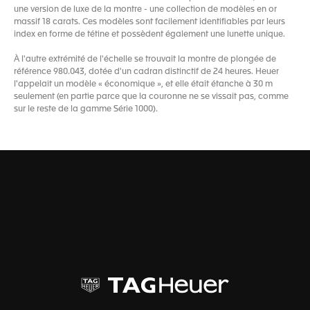
une version de luxe de la montre - une collection de modèles en or
massif 18 carats. Ces modèles sont facilement identifiables par leurs
index en forme de tétine et possèdent également une lunette unique.
À l'autre extrémité de l'échelle se trouvait la montre de plongée de
référence 980.043, dotée d'un cadran distinctif de 24 heures. Heuer
l'appelait un modèle « économique », et elle était étanche à 30 m
seulement (en partie parce que la couronne ne se vissait pas, comme
sur le reste de la gamme Série 1000).