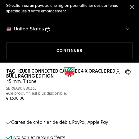
Sélectionnez un pays ou une région pour afficher des contenus
spécifiques à votre emplacement.
Fe
United States
LA NAVIGATION SUR LE S
CONTINUER
TAG HEUER CONNECTED CALIBRE E4 X ORACLE RED
Ouvrir la barre de recherche
Compte My
Votre 
BULL RACING EDITION
45 mm, Titane
SBR8A80.EB0365
Ce produit n'est plus disponible.
€ 1.600,00
Services en ligne
Cartes de crédit et de débit, PayPal, Apple Pay
Livraison et retour offerts