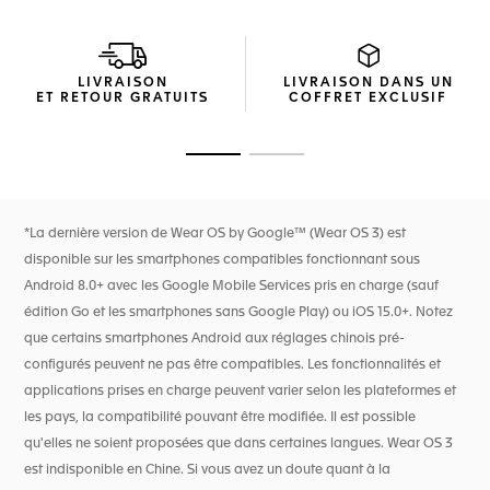
Edition. Ces cadrans apportent le frisson de la course
automobile à votre poignet.
Fabriqué en titane grade 2 revêtu de DLC noir, le boîtier de
LIVRAISON
LIVRAISON DANS UN
45 mm est assorti d'un bracelet bi-matière en caoutchouc
ET RETOUR GRATUITS
COFFRET EXCLUSIF
noir et veau bleu à finition asphalte, ainsi que d'un bracelet
supplémentaire en caoutchouc noir pour une durabilité et
un confort optimaux.
Ouvrir la diapositive 1
Ouvrir la diapositive 2
L'application Oracle Red Bull Racing dédiée vous permet de
suivre le parcours de l'équipe, offrant une expérience
dynamique tout au long de chacune des courses, y compris
*La dernière version de Wear OS by Google™ (Wear OS 3) est
les comptes à rebours, les encouragements de l'équipe et
disponible sur les smartphones compatibles fonctionnant sous
les classements annuels d'après-course.****
Android 8.0+ avec les Google Mobile Services pris en charge (sauf
édition Go et les smartphones sans Google Play) ou iOS 15.0+. Notez
que certains smartphones Android aux réglages chinois pré-
configurés peuvent ne pas être compatibles. Les fonctionnalités et
applications prises en charge peuvent varier selon les plateformes et
les pays, la compatibilité pouvant être modifiée. Il est possible
qu'elles ne soient proposées que dans certaines langues. Wear OS 3
est indisponible en Chine. Si vous avez un doute quant à la