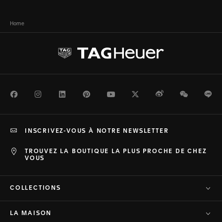
Home
Facebook
Instagram
LinkedIn
Pinterest
Youtube
Twitter
Weibo
WeChat
Li
INSCRIVEZ-VOUS À NOTRE NEWSLETTER
TROUVEZ LA BOUTIQUE LA PLUS PROCHE DE CHEZ
VOUS
COLLECTIONS
LA MAISON