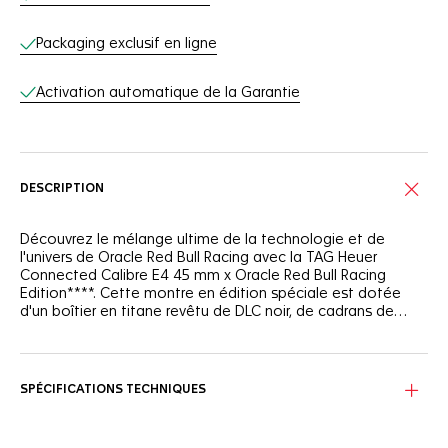
Packaging exclusif en ligne
Activation automatique de la Garantie
DESCRIPTION
Découvrez le mélange ultime de la technologie et de
l'univers de Oracle Red Bull Racing avec la TAG Heuer
Connected Calibre E4 45 mm x Oracle Red Bull Racing
Edition****. Cette montre en édition spéciale est dotée
d'un boîtier en titane revêtu de DLC noir, de cadrans de
montre exclusifs et d'une application personnalisée qui
vous plonge dans le monde palpitant d'Oracle Red Bull
Le cadran de la montre comprend quatre cadrans exclusifs
Racing.
: « Saison », qui suit les sites de course de l'équipe Oracle
Red Bull Racing, « Asphalte », inspiré par la texture du circuit,
SPÉCIFICATIONS TECHNIQUES
« RB20 », nommé d'après la voiture Oracle Red Bull Racing
de cette année, et « TAG Heuer Formula 1 », qui fait écho au
cadran de la TAG Heuer Formula 1 Red Bull Racing Special