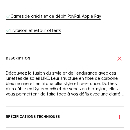
Services en ligne
Cartes de crédit et de débit, PayPal, Apple Pay
Livraison et retour offerts
DESCRIPTION
Découvrez la fusion du style et de l'endurance avec ces
lunettes de soleil LINE. Leur structure en fibre de carbone
bleu marine et en titane allie style et résistance. Dotées
d'un câble en Dyneema® et de verres en bio-nylon, elles
vous permettent de faire face à vos défis avec une clarté
absolue.
La combinaison de bio-nylon et de longues fibres de
carbone bleu marine semi-mat associée à un pont en
titane offre une esthétique unique, à la fois robuste et
SPÉCIFICATIONS TECHNIQUES
élégante.