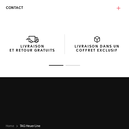
Les verres gris clair traités avec un flash miroir Boreal Green
sont dotés de la technologie TAG Heuer Specta. Ils offrent
CONTACT
ainsi une protection optimale et une vision claire dans
toutes les situations.
L'emballage compact, fabriqué à partir de matériaux
recyclés, témoigne de l'approche innovante de la Maison
en matière de durabilité et d'efficacité du design.
LIVRAISON
LIVRAISON DANS UN
ET RETOUR GRATUITS
COFFRET EXCLUSIF
Ouvrir la diapositive 1
Ouvrir la diapositive 2
Home
TAG Heuer Line