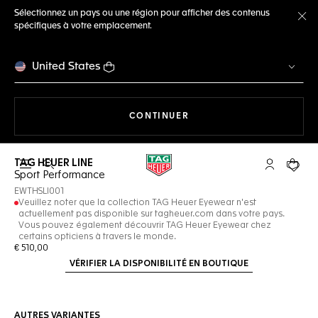
Sélectionnez un pays ou une région pour afficher des contenus
spécifiques à votre emplacement.
Fe
United States
LA NAVIGATION SUR LE S
CONTINUER
TAG HEUER LINE
Ouvrir la barre de recherche
Compte My
Votre 
Sport Performance
EWTHSLI001
Veuillez noter que la collection TAG Heuer Eyewear n'est
actuellement pas disponible sur tagheuer.com dans votre pays.
Vous pouvez également découvrir TAG Heuer Eyewear chez
certains opticiens à travers le monde.
€ 510,00
VÉRIFIER LA DISPONIBILITÉ EN BOUTIQUE
AUTRES VARIANTES