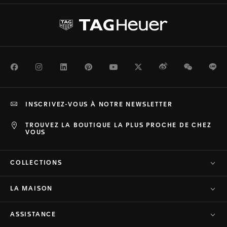
Facebook
Instagram
LinkedIn
Pinterest
Youtube
Twitter
Weibo
WeChat
Li
INSCRIVEZ-VOUS À NOTRE NEWSLETTER
TROUVEZ LA BOUTIQUE LA PLUS PROCHE DE CHEZ
VOUS
COLLECTIONS
LA MAISON
ASSISTANCE