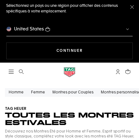
Sélectionnez un pays ou une région pour afficher des contenus
spécifiques à votre emplacement.
Fe
United States
LA NAVIGATION SUR LE S
CONTINUER
Ouvrir la barre de recherche
Compte My
Votre 