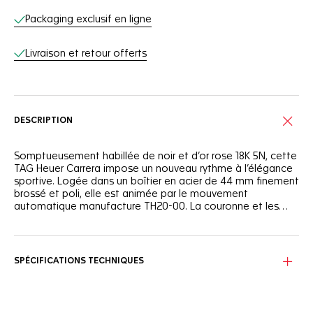
Packaging exclusif en ligne
Livraison et retour offerts
DESCRIPTION
Somptueusement habillée de noir et d’or rose 18K 5N, cette
TAG Heuer Carrera impose un nouveau rythme à l’élégance
sportive. Logée dans un boîtier en acier de 44 mm finement
brossé et poli, elle est animée par le mouvement
automatique manufacture TH20-00. La couronne et les
poussoirs en or rose 18K 5N et en titane revêtu de DLC noir,
associés au bracelet en alligator noir, signent une allure
Sobre et remarquable, les détails plaqués or rose 18K 5N
d’une rare distinction.
parcourent l’ensemble de la montre, des aiguilles et index
jusqu’à la couronne et aux poussoirs.
SPÉCIFICATIONS TECHNIQUES
Entre sport et élégance, le design s’affirme à travers un
bracelet en cuir d’alligator noir et une boucle déployante en
acier — une présence maîtrisée, où puissance et