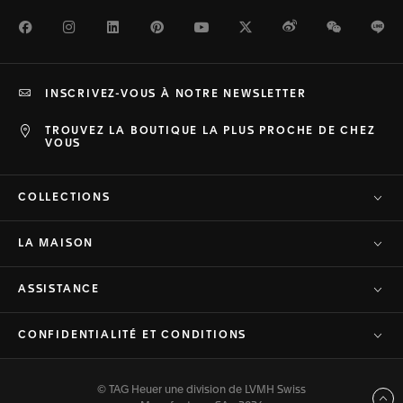
Facebook
Instagram
LinkedIn
Pinterest
Youtube
Twitter
Weibo
WeChat
Li
INSCRIVEZ-VOUS À NOTRE NEWSLETTER
TROUVEZ LA BOUTIQUE LA PLUS PROCHE DE CHEZ
VOUS
COLLECTIONS
LA MAISON
ASSISTANCE
CONFIDENTIALITÉ ET CONDITIONS
© TAG Heuer une division de LVMH Swiss
Haut de page