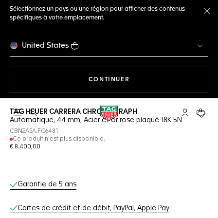
Sélectionnez un pays ou une région pour afficher des contenus
spécifiques à votre emplacement.
Fe
United States
LA NAVIGATION SUR LE S
CONTINUER
TAG HEUER CARRERA CHRONOGRAPH
Ouvrir la barre de recherche
Compte My
Votre 
Automatique, 44 mm, Acier et or rose plaqué 18K 5N
CBN2A5A.FC6481
Ce produit n'est plus disponible.
€ 8.400,00
Services en ligne
Garantie de 5 ans
Cartes de crédit et de débit, PayPal, Apple Pay