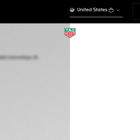
United States
TAG HEUER AQUAR
Automatique, 30 m
WBP2415.BA0622
Ce produit n'est plus
€ 3.850,00
Garantie de 5 a
Packaging exclus