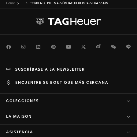
Home
...
CORREA DE PIEL MARRÓN TAG HEUER CARRERA 36 MM
Facebook
Instagram
LinkedIn
Pinterest
Youtube
Twitter
Weibo
WeChat
Li
SUSCRÍBASE A LA NEWSLETTER
ENCUENTRE SU BOUTIQUE MÁS CERCANA
COLECCIONES
LA MAISON
ASISTENCIA