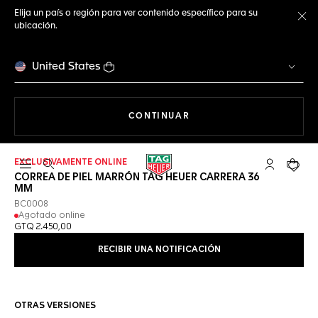
Elija un país o región para ver contenido específico para su
ubicación.
Ce
United States
NAVEGANDO EN LA WEB
CONTINUAR
EXCLUSIVAMENTE ONLINE
Abrir el menú de búsqueda
Cuenta Mi 
Su car
CORREA DE PIEL MARRÓN TAG HEUER CARRERA 36
MM
BC0008
Agotado online
GTQ 2.450,00
RECIBIR UNA NOTIFICACIÓN
OTRAS VERSIONES