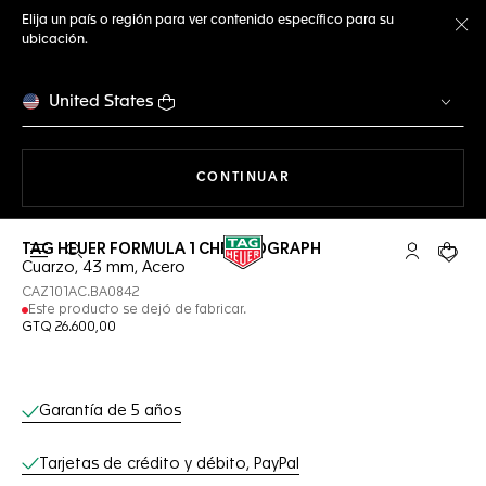
Elija un país o región para ver contenido específico para su
ubicación.
Ce
United States
NAVEGANDO EN LA WEB
CONTINUAR
TAG HEUER FORMULA 1 CHRONOGRAPH
Abrir el menú de búsqueda
Cuenta Mi 
Su car
Cuarzo, 43 mm, Acero
CAZ101AC.BA0842
Este producto se dejó de fabricar.
GTQ 26.600,00
Servicios online
Garantía de 5 años
Tarjetas de crédito y débito, PayPal