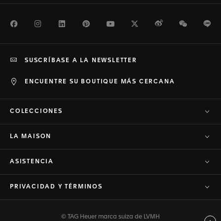
Facebook
Instagram
LinkedIn
Pinterest
Youtube
Twitter
Weibo
WeChat
Li
SUSCRÍBASE A LA NEWSLETTER
ENCUENTRE SU BOUTIQUE MÁS CERCANA
COLECCIONES
LA MAISON
ASISTENCIA
PRIVACIDAD Y TÉRMINOS
© TAG Heuer marca suiza de LVMH