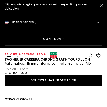
Elija un país o región para ver contenido específico para su
ubicación.
Ce
United States
NAVEGANDO EN LA WEB
CONTINUAR
RELOJERÍA DE VANGUARDIA
Abrir el menú de búsqueda
Cuenta Mi 
Su car
TAG HEUER CARRERA CHRONOGRAPH TOURBILLON
Automático, 45 mm, Titanio con tratamiento de PVD
CAR5A80.FC6377
GTQ 403.000,00
SOLICITAR MÁS INFORMACIÓN
OTRAS VERSIONES