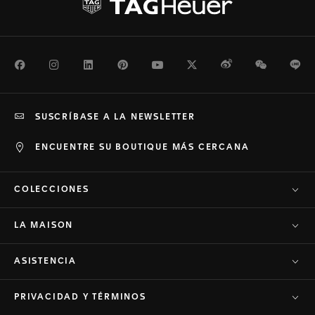
Facebook
Instagram
LinkedIn
Pinterest
Youtube
Twitter
Weibo
WeChat
Li
SUSCRÍBASE A LA NEWSLETTER
ENCUENTRE SU BOUTIQUE MÁS CERCANA
COLECCIONES
LA MAISON
ASISTENCIA
PRIVACIDAD Y TÉRMINOS