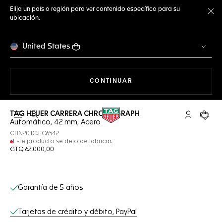
Elija un país o región para ver contenido específico para su
ubicación.
Ce
United States
NAVEGANDO EN LA WEB
CONTINUAR
TAG HEUER CARRERA CHRONOGRAPH
Abrir el menú de búsqueda
Cuenta Mi 
Su car
Automático, 42 mm, Acero
CBN201C.FC6542
Este producto se dejó de fabricar.
GTQ 62.000,00
Servicios online
Garantía de 5 años
Tarjetas de crédito y débito, PayPal