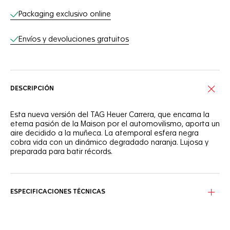
Packaging exclusivo online
Envíos y devoluciones gratuitos
DESCRIPCIÓN
Esta nueva versión del TAG Heuer Carrera, que encarna la
eterna pasión de la Maison por el automovilismo, aporta un
aire decidido a la muñeca. La atemporal esfera negra
cobra vida con un dinámico degradado naranja. Lujosa y
preparada para batir récords.
En la emblemática esfera negra del Carrera, la aguja central
lacada en naranja combina con el espectacular degradado
del mismo color que sigue la curva del realce.
ESPECIFICACIONES TÉCNICAS
Visible a través del fondo de zafiro, el potente Calibre
TH20-00 de Manufactura equipa la elegante caja de acero
satinado de 42 mm. Creado para ir un paso por delante.