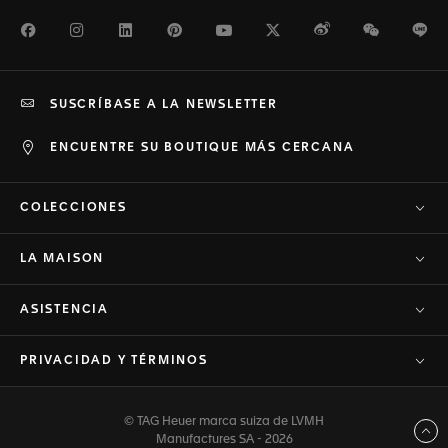
Facebook
Instagram
LinkedIn
Pinterest
Youtube
Twitter
Weibo
WeChat
Li
SUSCRÍBASE A LA NEWSLETTER
ENCUENTRE SU BOUTIQUE MÁS CERCANA
COLECCIONES
LA MAISON
ASISTENCIA
PRIVACIDAD Y TÉRMINOS
© TAG Heuer marca suiza de LVMH
Volver arriba
Manufactures SA - 2026