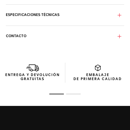
La elegante esfera azul combina luminosas agujas de las
horas y los minutos con 11 índices de diamantes VS de 1,40
mm de diámetro (0,107 quilates) y detalles chapados en
ESPECIFICACIONES TÉCNICAS
oro amarillo (18 qt 3N).
La caja de acero ultrarresistente de 30 mm, que combina a
la perfección con la robusta incrustación del bisel
CONTACTO
unidireccional con escala de 60 minutos en oro macizo (18
qt 3N), está preparada para resistir.
La correa de caucho azul oscuro, de líneas depuradas y
elegantes, incorpora una hebilla de acero de alta calidad y
un eslabón de extensión para una fiabilidad sin
concesiones.
ENTREGA Y DEVOLUCIÓN
EMBALAJE
GRATUITAS
DE PRIMERA CALIDAD
Ir a la imagen 1
Ir a la imagen 2