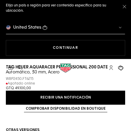
Elija un país o región para ver contenido específico para su
ubicación.
Ce
United States
NAVEGANDO EN LA WEB
CONTINUAR
TAG HEUER AQUARACER PROFESSIONAL 200 DATE
Abrir el menú de búsqueda
Cuenta Mi 
Su car
Automático, 30 mm, Acero
WBP2450.FT6215
Agotado online
GTQ 49.100,00
RECIBIR UNA NOTIFICACIÓN
COMPROBAR DISPONIBILIDAD EN BOUTIQUE
OTRAS VERSIONES