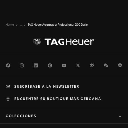
Home
...
TAG Heuer Aquaracer Professional 200 Date
Facebook
Instagram
LinkedIn
Pinterest
Youtube
Twitter
Weibo
WeChat
Li
SUSCRÍBASE A LA NEWSLETTER
ENCUENTRE SU BOUTIQUE MÁS CERCANA
COLECCIONES