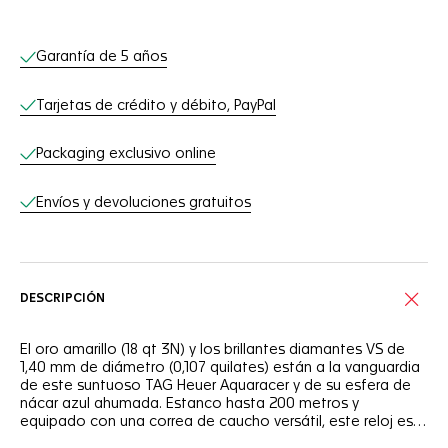
Servicios online
Garantía de 5 años
Tarjetas de crédito y débito, PayPal
Packaging exclusivo online
Envíos y devoluciones gratuitos
DESCRIPCIÓN
El oro amarillo (18 qt 3N) y los brillantes diamantes VS de
1,40 mm de diámetro (0,107 quilates) están a la vanguardia
de este suntuoso TAG Heuer Aquaracer y de su esfera de
nácar azul ahumada. Estanco hasta 200 metros y
equipado con una correa de caucho versátil, este reloj está
concebido para ser el mejor.