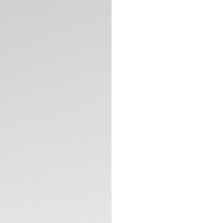
Disfrute de los cá
de 30 mm y su exqu
delicadamente en
diámetro (0,107 qui
acero irrompible, 
La esfera de náca
resistente reloj, 
diamantes VS de 1,
ESPECIFICACIONES 
La caja de acero 
con una estanquei
de 60 minutos para
El refinado brazal
adaptabilidad, presenta un cierre desplegable con pulsadores de
doble seguridad y 