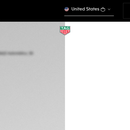
United States
TAG HEUER AQUAR
Automático, 30 m
WBP2414.BA0622
Este producto se dej
GTQ 35.900,00
Garantía de 5 a
Packaging exclus
DESCRIPCIÓN