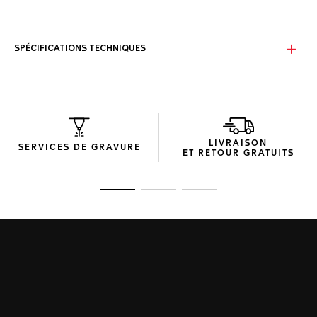
SPÉCIFICATIONS TECHNIQUES
LIVRAISON
SERVICES DE GRAVURE
ET RETOUR GRATUITS
Ouvrir la diapositive 1
Ouvrir la diapositive 2
Ouvrir la diapositive 3