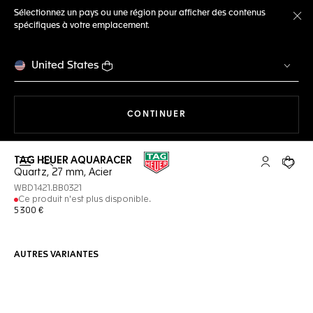
Sélectionnez un pays ou une région pour afficher des contenus
spécifiques à votre emplacement.
Fe
United States
LA NAVIGATION SUR LE S
CONTINUER
TAG HEUER AQUARACER
Ouvrir la barre de recherche
Compte My
Votre 
Quartz, 27 mm, Acier
WBD1421.BB0321
Ce produit n'est plus disponible.
5 300 €
AUTRES VARIANTES