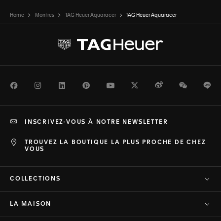
Home
Montres
TAG Heuer Aquaracer
TAG Heuer Aquaracer
Facebook
Instagram
LinkedIn
Pinterest
Youtube
Twitter
Weibo
WeChat
Li
INSCRIVEZ-VOUS À NOTRE NEWSLETTER
TROUVEZ LA BOUTIQUE LA PLUS PROCHE DE CHEZ
VOUS
COLLECTIONS
LA MAISON