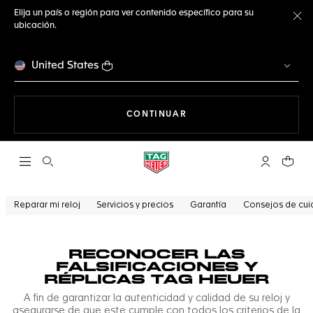
Elija un país o región para ver contenido específico para su
ubicación.
Ce
United States
NAVEGANDO EN LA WEB
CONTINUAR
Abrir el menú de búsqueda
Cuenta Mi 
Su car