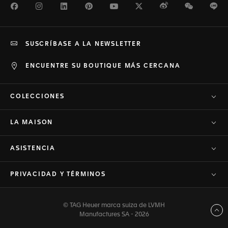
Facebook
Instagram
LinkedIn
Pinterest
Youtube
Twitter
Weibo
WeChat
Li
SUSCRÍBASE A LA NEWSLETTER
ENCUENTRE SU BOUTIQUE MÁS CERCANA
COLECCIONES
LA MAISON
ASISTENCIA
PRIVACIDAD Y TÉRMINOS
© TAG Heuer marca suiza de LVMH
Volver arriba
Manufactures SA - 2026