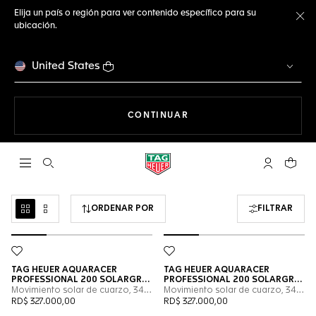
Elija un país o región para ver contenido específico para su
ubicación.
Ce
United States
NAVEGANDO EN LA WEB
CONTINUAR
Abrir el menú de búsqueda
Cuenta Mi 
Su car