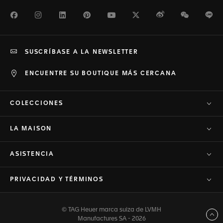
Facebook
Instagram
LinkedIn
Pinterest
Youtube
Twitter
Weibo
WeChat
Li
SUSCRÍBASE A LA NEWSLETTER
ENCUENTRE SU BOUTIQUE MÁS CERCANA
COLECCIONES
LA MAISON
ASISTENCIA
PRIVACIDAD Y TÉRMINOS
© TAG Heuer marca suiza de LVMH
Volver arriba
Manufactures SA - 2026