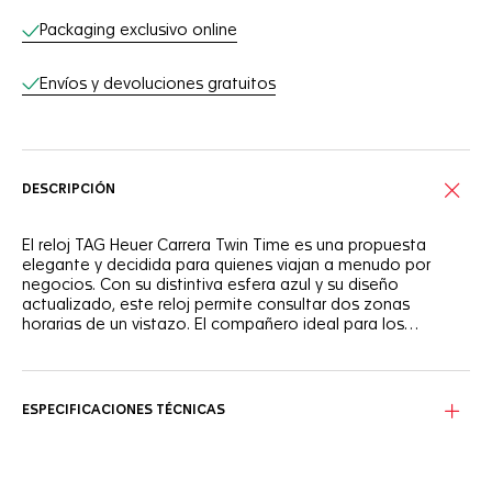
Packaging exclusivo online
Envíos y devoluciones gratuitos
DESCRIPCIÓN
El reloj TAG Heuer Carrera Twin Time es una propuesta
elegante y decidida para quienes viajan a menudo por
negocios. Con su distintiva esfera azul y su diseño
actualizado, este reloj permite consultar dos zonas
horarias de un vistazo. El compañero ideal para los
negocios.
La hora siempre bajo control gracias a la doble zona
horaria. La aguja GMT apunta hacia el discreto realce
exterior, con escala de 24 horas e indicador de calendario.
ESPECIFICACIONES TÉCNICAS
Este TAG Heuer Carrera Twin Time, que incluye una esfera
azul con efecto "rayos de sol", destaca por sus agujas
llamativas y sus índices chapados en rodio con