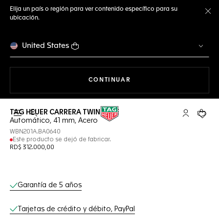
Elija un país o región para ver contenido específico para su
ubicación.
Ce
United States
NAVEGANDO EN LA WEB
CONTINUAR
TAG HEUER CARRERA TWIN-TIME
Abrir el menú de búsqueda
Cuenta Mi 
Su car
Automático, 41 mm, Acero
WBN201A.BA0640
Este producto se dejó de fabricar.
RD$ 312.000,00
Servicios online
Garantía de 5 años
Tarjetas de crédito y débito, PayPal