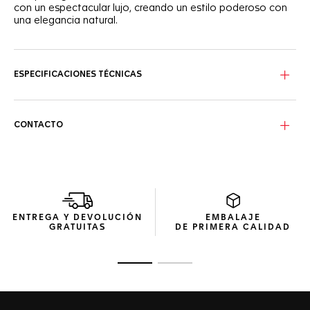
con un espectacular lujo, creando un estilo poderoso con
una elegancia natural.
La llamativa esfera de nácar se complementa con índices
con 11 diamantes de 1,30 mm de diámetro (0,088 quilates) y
un lujoso bisel de acero pulido con 56 diamantes de 1,40
ESPECIFICACIONES TÉCNICAS
mm de diámetro (0,544 quilates).
La sofisticada caja de 29 mm presenta un fondo de caja
de cristal de zafiro transparente que muestra con orgullo el
CONTACTO
movimiento. La estanqueidad está garantizada hasta los
100 metros.
El brazalete de acero con forma de H, que irradia lujo,
garantiza un ajuste seguro a la muñeca gracias a un cierre
desplegable de acero, con un escudo de TAG Heuer
aplicado y pulsadores de doble seguridad.
ENTREGA Y DEVOLUCIÓN
EMBALAJE
GRATUITAS
DE PRIMERA CALIDAD
Ir a la imagen 1
Ir a la imagen 2