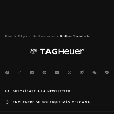
Home
Relojes
TAG Heuer Carrera
TAG Heuer Carrera Fecha
Facebook
Instagram
LinkedIn
Pinterest
Youtube
Twitter
Weibo
WeChat
Li
SUSCRÍBASE A LA NEWSLETTER
ENCUENTRE SU BOUTIQUE MÁS CERCANA