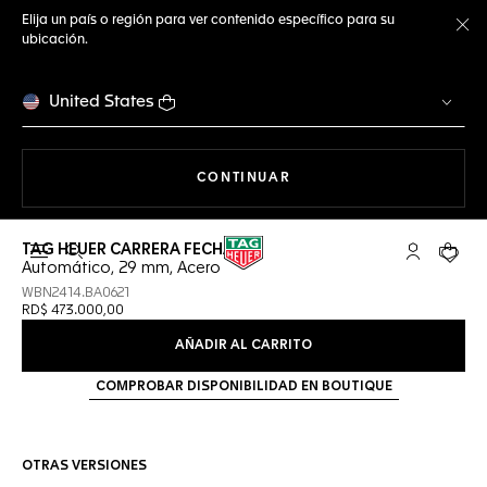
Elija un país o región para ver contenido específico para su
ubicación.
Ce
United States
NAVEGANDO EN LA WEB
CONTINUAR
TAG HEUER CARRERA FECHA
Abrir el menú de búsqueda
Cuenta Mi 
Su car
Automático, 29 mm, Acero
WBN2414.BA0621
RD$ 473.000,00
AÑADIR AL CARRITO
COMPROBAR DISPONIBILIDAD EN BOUTIQUE
OTRAS VERSIONES