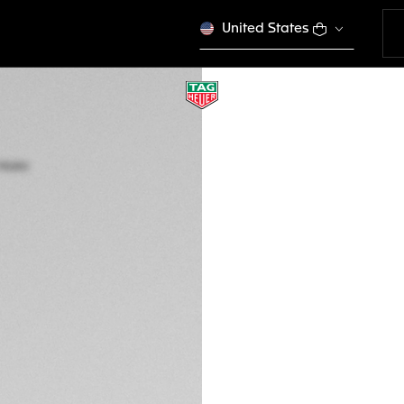
United States
TAG HEUER CONNE
45 mm, Acero
SBR8A11.BT6260
Este producto se dej
RD$ 89.500,00
Tarjetas de créd
PayPal
Packaging exclus
DESCRIPCIÓN