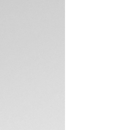
Fije sus objetivos
correa de caucho a
reloj inteligente d
es la combinación 
La caja de 45 mm d
de cerámica arenad
estanqueidad hast
mismo.
ESPECIFICACIONES 
Este reloj tiene c
aplicación Sports 
marcas en ciclismo,
La correa de cauc
toque distintivo 
personalizado para