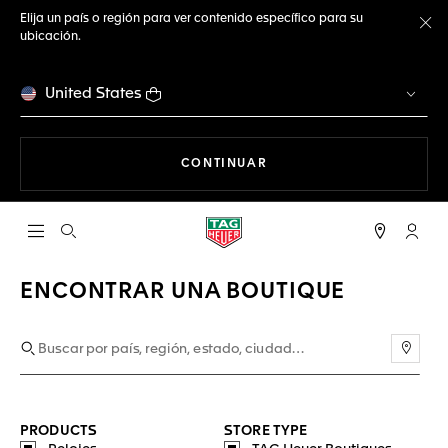
Elija un país o región para ver contenido específico para su
ubicación.
Ce
United States
NAVEGANDO EN LA WEB
CONTINUAR
Abrir el menú de búsqueda
Cuent
ENCONTRAR UNA BOUTIQUE
Usar 
PRODUCTS
STORE TYPE