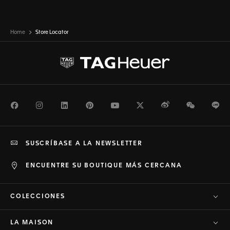
Home
Store Locator
Facebook
Instagram
LinkedIn
Pinterest
Youtube
Twitter
Weibo
WeChat
Li
SUSCRÍBASE A LA NEWSLETTER
ENCUENTRE SU BOUTIQUE MÁS CERCANA
COLECCIONES
LA MAISON