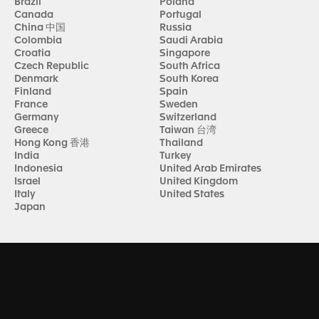
Brazil
Poland
Canada
Portugal
China 中国
Russia
Colombia
Saudi Arabia
Croatia
Singapore
Czech Republic
South Africa
Denmark
South Korea
Finland
Spain
France
Sweden
Germany
Switzerland
Greece
Taiwan 台湾
Hong Kong 香港
Thailand
India
Turkey
Indonesia
United Arab Emirates
Israel
United Kingdom
Italy
United States
Japan