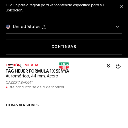
Elija un país o región para ver contenido específico para su
ubicación.
Ce
United States
NAVEGANDO EN LA WEB
CONTINUAR
EDICIÓN LIMITADA
Abrir el menú de búsqueda
Cuent
TAG HEUER FORMULA 1 X SENNA
Automático, 44 mm, Acero
CAZ2017.BA0647
Este producto se dejó de fabricar.
OTRAS VERSIONES