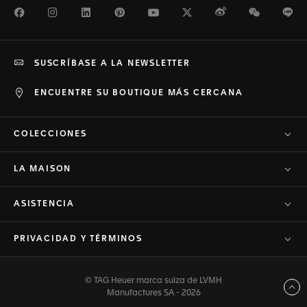
Facebook
Instagram
LinkedIn
Pinterest
Youtube
Twitter
Weibo
WeChat
Li
SUSCRÍBASE A LA NEWSLETTER
ENCUENTRE SU BOUTIQUE MÁS CERCANA
COLECCIONES
LA MAISON
ASISTENCIA
PRIVACIDAD Y TÉRMINOS
© TAG Heuer marca suiza de LVMH
Volver arriba
Manufactures SA - 2026