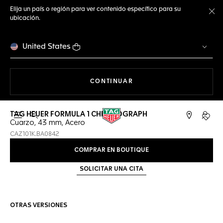
Elija un país o región para ver contenido específico para su
ubicación.
Ce
United States
NAVEGANDO EN LA WEB
CONTINUAR
TAG HEUER FORMULA 1 CHRONOGRAPH
Abrir el menú de búsqueda
Cuent
Cuarzo, 43 mm, Acero
CAZ101K.BA0842
COMPRAR EN BOUTIQUE
SOLICITAR UNA CITA
OTRAS VERSIONES