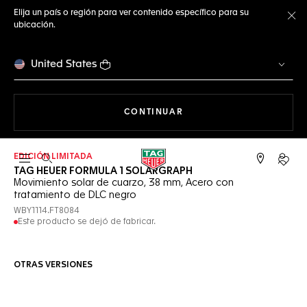
Elija un país o región para ver contenido específico para su
ubicación.
Ce
United States
NAVEGANDO EN LA WEB
CONTINUAR
EDICIÓN LIMITADA
Abrir el menú de búsqueda
Cuent
TAG HEUER FORMULA 1 SOLARGRAPH
Movimiento solar de cuarzo, 38 mm, Acero con
tratamiento de DLC negro
WBY1114.FT8084
Este producto se dejó de fabricar.
OTRAS VERSIONES