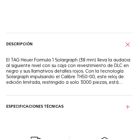
Servicios online
DESCRIPCIÓN
El TAG Heuer Formula 1 Solargraph (38 mm) lleva la audacia
al siguiente nivel con su caja con revestimiento de DLC en
negro y sus llamativos detalles rojos. Con la tecnología
Solargraph impulsando el Calibre TH50-00, este reloj de
edición limitada, restringido a solo 3000 piezas, está
diseñado para aquellos que aprecian la innovación de
vanguardia tanto en la forma como en la función.
La esfera de opalina negra, contrastada por un vibrante
realce rojo, ofrece un aspecto elegante y enérgico. Las
manecillas y los índices aplicados con Super-LumiNova®
ESPECIFICACIONES TÉCNICAS
garantizan que la esfera permanezca visible en cualquier
condición, mientras que el bisel TH-Polylight añade un
toque moderno y vanguardista.
La caja de acero con revestimiento DLC en negro garantiza
durabilidad y estilo, mientras que la correa de caucho