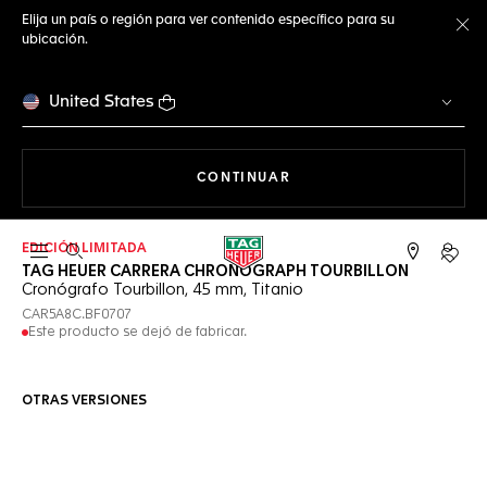
Elija un país o región para ver contenido específico para su
ubicación.
Ce
United States
NAVEGANDO EN LA WEB
CONTINUAR
EDICIÓN LIMITADA
Abrir el menú de búsqueda
Cuent
TAG HEUER CARRERA CHRONOGRAPH TOURBILLON
Cronógrafo Tourbillon, 45 mm, Titanio
CAR5A8C.BF0707
Este producto se dejó de fabricar.
OTRAS VERSIONES