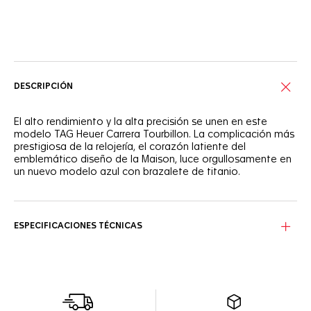
Servicios online
DESCRIPCIÓN
El alto rendimiento y la alta precisión se unen en este
modelo TAG Heuer Carrera Tourbillon. La complicación más
prestigiosa de la relojería, el corazón latiente del
emblemático diseño de la Maison, luce orgullosamente en
un nuevo modelo azul con brazalete de titanio.
Por primera vez en un reloj con tourbillon, el clásico
brazalete en forma de H ha sido confeccionado con
titanio de grado 5 ligero, que combina a la perfección con
ESPECIFICACIONES TÉCNICAS
la caja.
La esfera azul satinada con efecto "rayos de sol" y bisel de
cerámica pulida ofrecen un estilo inimitable. La corona y el
rotor también presentan realces azules impactantes.
Este reloj, impulsado por el movimiento automático Calibre