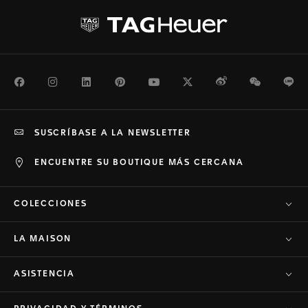
Facebook
Instagram
LinkedIn
Pinterest
Youtube
Twitter
Weibo
WeChat
Li
SUSCRÍBASE A LA NEWSLETTER
ENCUENTRE SU BOUTIQUE MÁS CERCANA
COLECCIONES
LA MAISON
ASISTENCIA