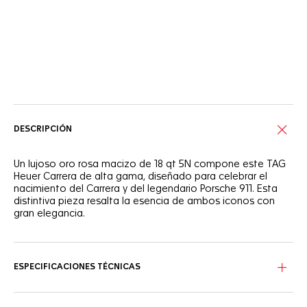
Servicios online
DESCRIPCIÓN
Un lujoso oro rosa macizo de 18 qt 5N compone este TAG
Heuer Carrera de alta gama, diseñado para celebrar el
nacimiento del Carrera y del legendario Porsche 911. Esta
distintiva pieza resalta la esencia de ambos iconos con
gran elegancia.
Adornada con llamativos toques rojos, la esfera presenta
en el realce una doble escala de 60 segundos de color
beige brillante y negro con la emblemática inscripción
ESPECIFICACIONES TÉCNICAS
Porsche.
La caja de 42 mm de oro rosa macizo de 18 qt 5N, pulida y