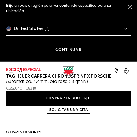
Elija un país o región para ver contenido específico para su
ubicación.
Ce
United States
NAVEGANDO EN LA WEB
CONTINUAR
EDICIÓN ESPECIAL
Abrir el menú de búsqueda
Cuent
TAG HEUER CARRERA CHRONOSPRINT X PORSCHE
Automático, 42 mm, oro rosa (18 qt 5N)
CBS2040.FC8318
COMPRAR EN BOUTIQUE
SOLICITAR UNA CITA
OTRAS VERSIONES