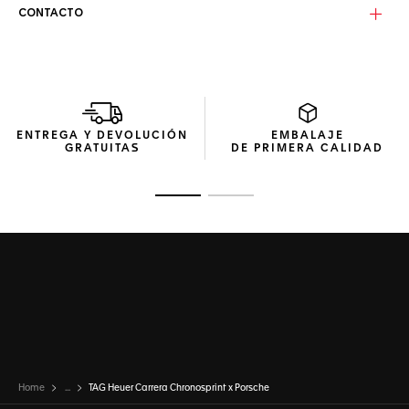
satinada con precisión, y el prestigioso brazalete de piel de
CONTACTO
becerro marrón con el logotipo original del 911 grabado en
relieve, constituyen una atrevida y lujosa elegancia.
Destacando el tiempo que tardó el primer Porsche 911 en
alcanzar los 100 km/h, el Calibre TH20-08 integra
complicaciones Chronosprint a medida.
ENTREGA Y DEVOLUCIÓN
EMBALAJE
GRATUITAS
DE PRIMERA CALIDAD
Ir a la imagen 1
Ir a la imagen 2
Home
...
TAG Heuer Carrera Chronosprint x Porsche