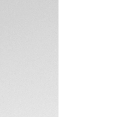
DESCRIPCIÓN
Adéntrese en lo m
Aquaracer Professi
Este reloj de 42 m
certificado por el
profundidades mar
Esta esfera azul 
índices y agujas l
aguja central nara
ESPECIFICACIONES 
Alrededor de la caj
escala de 60 minu
superior y un agrad
CONTACTO
La correa de cauch
acero con un sist
perfecto durante t