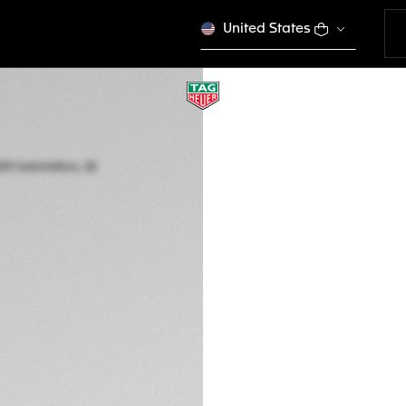
United States
TAG HEUER AQUAR
Automático, 42 m
WBP5111.FT6259