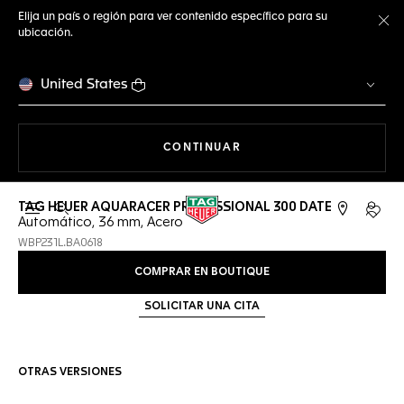
Elija un país o región para ver contenido específico para su
ubicación.
Ce
United States
NAVEGANDO EN LA WEB
CONTINUAR
TAG HEUER AQUARACER PROFESSIONAL 300 DATE
Abrir el menú de búsqueda
Cuent
Automático, 36 mm, Acero
WBP231L.BA0618
COMPRAR EN BOUTIQUE
SOLICITAR UNA CITA
OTRAS VERSIONES