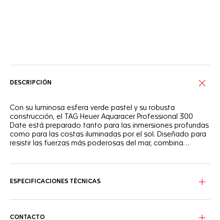
Servicios online
DESCRIPCIÓN
Con su luminosa esfera verde pastel y su robusta
construcción, el TAG Heuer Aquaracer Professional 300
Date está preparado tanto para las inmersiones profundas
como para las costas iluminadas por el sol. Diseñado para
resistir las fuerzas más poderosas del mar, combina
elegancia con serias prestaciones dedicadas al
submarinismo.
La esfera lacada en verde pastel del reloj, enmarcada por
un bisel de cerámica negra en contraste, refleja los
vibrantes tonos de las aguas tropicales. Los ocho índices
ESPECIFICACIONES TÉCNICAS
de diamantes VS+ y las agujas recubiertas de Super-
LumiNova® garantizan una legibilidad cristalina, tanto de
día como de noche.
CONTACTO