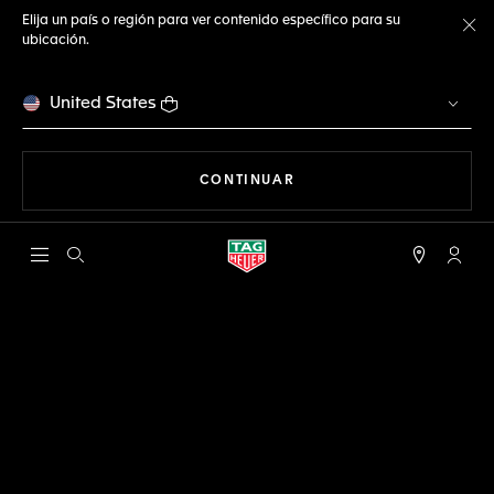
Elija un país o región para ver contenido específico para su
ubicación.
Ce
United States
NAVEGANDO EN LA WEB
CONTINUAR
Abrir el menú de búsqueda
Cuent